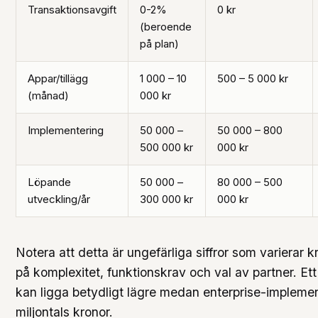
Transaktionsavgift
0-2%
0 kr
(beroende
på plan)
Appar/tillägg
1 000 – 10
500 – 5 000 kr
(månad)
000 kr
Implementering
50 000 –
50 000 – 800
500 000 kr
000 kr
Löpande
50 000 –
80 000 – 500
utveckling/år
300 000 kr
000 kr
Notera att detta är ungefärliga siffror som varierar k
på komplexitet, funktionskrav och val av partner. Ett
kan ligga betydligt lägre medan enterprise-implemen
miljontals kronor.