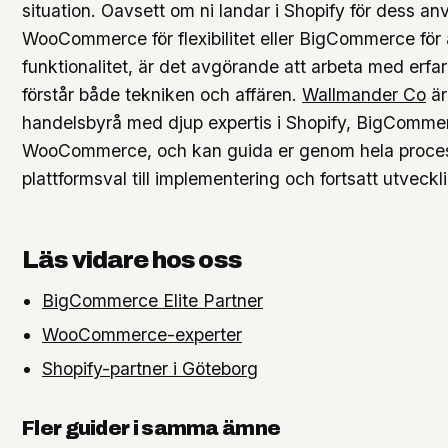
situation. Oavsett om ni landar i Shopify för dess a
WooCommerce för flexibilitet eller BigCommerce för
funktionalitet, är det avgörande att arbeta med erfa
förstår både tekniken och affären.
Wallmander Co
är
handelsbyrå med djup expertis i Shopify, BigComme
WooCommerce, och kan guida er genom hela proces
plattformsval till implementering och fortsatt utveckl
Läs vidare hos oss
BigCommerce Elite Partner
WooCommerce-experter
Shopify-partner i Göteborg
Fler guider i samma ämne