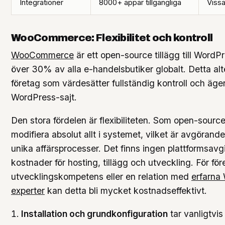
Integrationer
8000+ appar tillgängliga
Vissa
WooCommerce: Flexibilitet och kontroll
WooCommerce
är ett open-source tillägg till WordP
över 30% av alla e-handelsbutiker globalt. Detta alt
företag som värdesätter fullständig kontroll och äge
WordPress-sajt.
Den stora fördelen är flexibiliteten. Som open-sourc
modifiera absolut allt i systemet, vilket är avgörand
unika affärsprocesser. Det finns ingen plattformsavgi
kostnader för hosting, tillägg och utveckling. För f
utvecklingskompetens eller en relation med
erfarn
experter
kan detta bli mycket kostnadseffektivt.
Installation och grundkonfiguration
tar vanligtvis