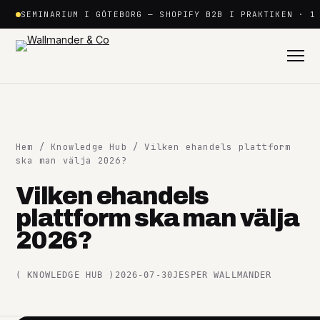
Hoppa
SEMINARIUM I GÖTEBORG — SHOPIFY B2B I PRAKTIKEN · 1
till
innehåll
Hem
/
Knowledge Hub
/ Vilken ehandels plattform
ska man välja 2026?
Vilken ehandels
Shopify
plattform ska man välja
+
2026?
Plattformar
+
(
KNOWLEDGE HUB
)
2026-07-30
JESPER WALLMANDER