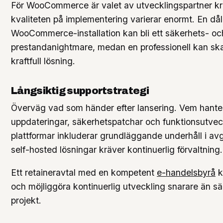
För WooCommerce är valet av utvecklingspartner kri
kvaliteten på implementering varierar enormt. En dål
WooCommerce-installation kan bli ett säkerhets- oc
prestandanightmare, medan en professionell kan sk
kraftfull lösning.
Långsiktig supportstrategi
Överväg vad som händer efter lansering. Vem hante
uppdateringar, säkerhetspatchar och funktionsutve
plattformar inkluderar grundläggande underhåll i av
self-hosted lösningar kräver kontinuerlig förvaltning.
Ett retaineravtal med en kompetent
e-handelsbyrå
k
och möjliggöra kontinuerlig utveckling snarare än sä
projekt.