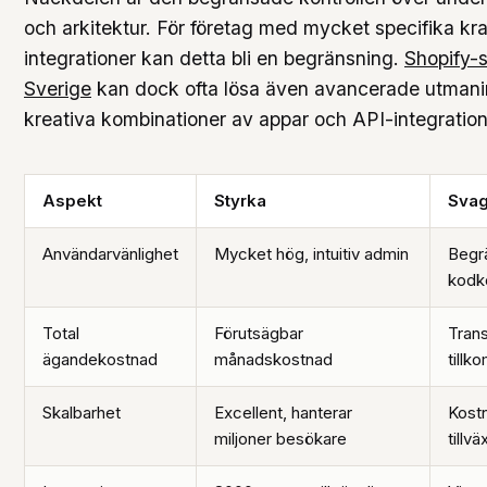
och arkitektur. För företag med mycket specifika kr
integrationer kan detta bli en begränsning.
Shopify-s
Sverige
kan dock ofta lösa även avancerade utman
kreativa kombinationer av appar och API-integration
Aspekt
Styrka
Svag
Användarvänlighet
Mycket hög, intuitiv admin
Begr
kodko
Total
Förutsägbar
Trans
ägandekostnad
månadskostnad
tillk
Skalbarhet
Excellent, hanterar
Kost
miljoner besökare
tillvä