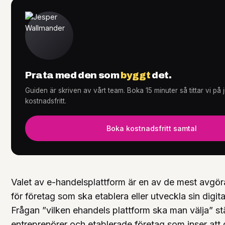
Tjänster
+
Prata med den som
byggt
det.
Guiden är skriven av vårt team. Boka 15 minuter så tittar vi på
Knowledge Hub
+
kostnadsfritt.
Boka kostnadsfritt samtal
Valet av e-handelsplattform är en av de mest avgö
för företag som ska etablera eller utveckla sin digita
Frågan ”vilken ehandels plattform ska man välja” st
entreprenörer och etablerade företag som inser att