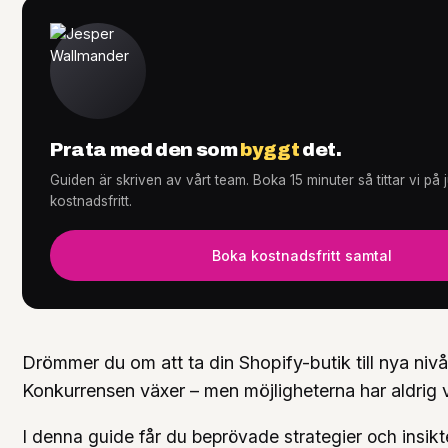
Tjänster
+
Prata med den som
byggt
det.
Guiden är skriven av vårt team. Boka 15 minuter så tittar vi på
Knowledge Hub
+
kostnadsfritt.
Boka kostnadsfritt samtal
Drömmer du om att ta din Shopify-butik till nya niv
Konkurrensen växer – men möjligheterna har aldrig va
I denna guide får du beprövade strategier och insik