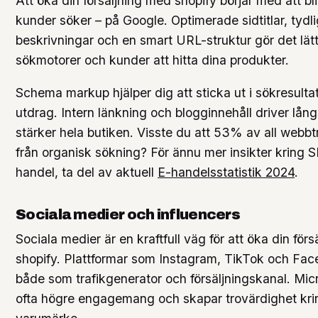
Att öka din försäljning med shopify börjar med att bli
kunder söker – på Google. Optimerade sidtitlar, tydl
beskrivningar och en smart URL-struktur gör det lät
sökmotorer och kunder att hitta dina produkter.
Schema markup hjälper dig att sticka ut i sökresulta
utdrag. Intern länkning och blogginnehåll driver långs
stärker hela butiken. Visste du att 53% av all webb
från organisk sökning? För ännu mer insikter kring 
handel, ta del av aktuell
E-handelsstatistik 2024
.
Sociala medier och influencers
Sociala medier är en kraftfull väg för att öka din för
shopify. Plattformar som Instagram, TikTok och Fac
både som trafikgenerator och försäljningskanal. Mic
ofta högre engagemang och skapar trovärdighet krin