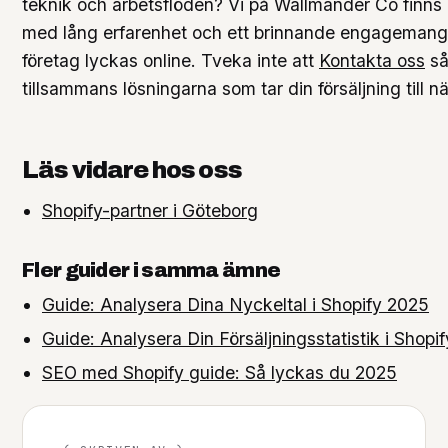
teknik och arbetsflöden? Vi på Wallmander Co finns h
med lång erfarenhet och ett brinnande engagemang f
företag lyckas online. Tveka inte att
Kontakta oss
så 
tillsammans lösningarna som tar din försäljning till n
Läs vidare hos oss
Shopify-partner i Göteborg
Fler guider i samma ämne
Guide: Analysera Dina Nyckeltal i Shopify 2025
Guide: Analysera Din Försäljningsstatistik i Shopi
SEO med Shopify guide: Så lyckas du 2025