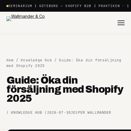
Hoppa
SEMINARIUM I GÖTEBORG — SHOPIFY B2B I PRAKTIKEN · 1
till
innehåll
Hem
/
Knowledge Hub
/ Guide: Öka din försäljning
med Shopify 2025
Guide: Öka din
Shopify
försäljning med Shopify
+
2025
Plattformar
+
(
KNOWLEDGE HUB
)
2026-07-30
JESPER WALLMANDER