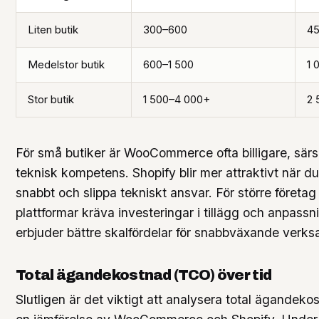
Liten butik
300–600
4
Medelstor butik
600–1 500
1 
Stor butik
1 500–4 000+
2 
För små butiker är WooCommerce ofta billigare, särs
teknisk kompetens. Shopify blir mer attraktivt när du 
snabbt och slippa tekniskt ansvar. För större företa
plattformar kräva investeringar i tillägg och anpass
erbjuder bättre skalfördelar för snabbväxande verks
Total ägandekostnad (TCO) över tid
Slutligen är det viktigt att analysera total ägandeko