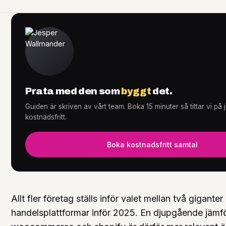
Tjänster
+
Prata med den som
byggt
det.
Knowledge Hub
+
Guiden är skriven av vårt team. Boka 15 minuter så tittar vi på
kostnadsfritt.
Boka kostnadsfritt samtal
Allt fler företag ställs inför valet mellan två giganter
handelsplattformar inför 2025. En djupgående jämf