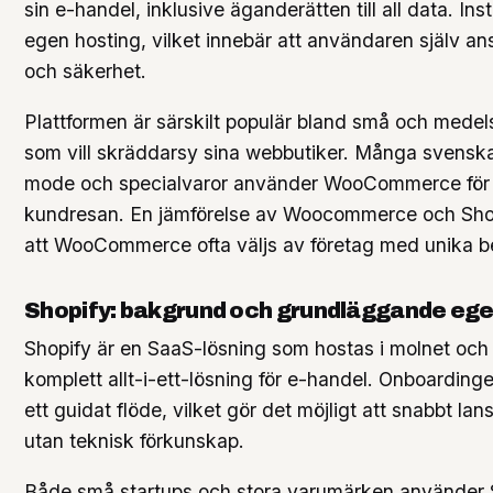
sin e-handel, inklusive äganderätten till all data. Ins
egen hosting, vilket innebär att användaren själv ansv
och säkerhet.
Plattformen är särskilt populär bland små och medel
som vill skräddarsy sina webbutiker. Många svensk
mode och specialvaror använder WooCommerce för 
kundresan. En jämförelse av Woocommerce och Shop
att WooCommerce ofta väljs av företag med unika b
Shopify: bakgrund och grundläggande eg
Shopify är en SaaS-lösning som hostas i molnet och
komplett allt-i-ett-lösning för e-handel. Onboarding
ett guidat flöde, vilket gör det möjligt att snabbt lan
utan teknisk förkunskap.
Både små startups och stora varumärken använder Sh