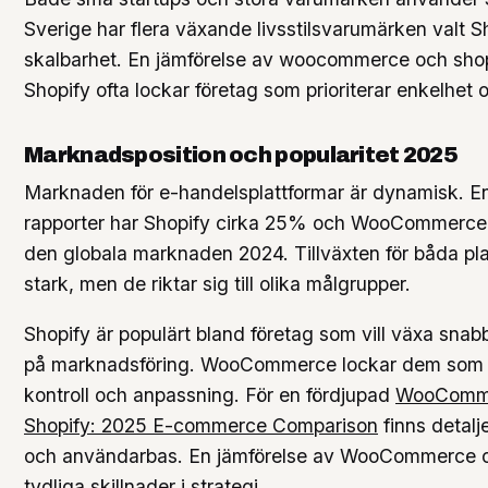
Sverige har flera växande livsstilsvarumärken valt S
skalbarhet. En jämförelse av woocommerce och shopi
Shopify ofta lockar företag som prioriterar enkelhet
Marknadsposition och popularitet 2025
Marknaden för e-handelsplattformar är dynamisk. En
rapporter har Shopify cirka 25% och WooCommerce
den globala marknaden 2024. Tillväxten för båda pla
stark, men de riktar sig till olika målgrupper.
Shopify är populärt bland företag som vill växa snab
på marknadsföring. WooCommerce lockar dem som vil
kontroll och anpassning. För en fördjupad
WooComm
Shopify: 2025 E-commerce Comparison
finns detalj
och användarbas. En jämförelse av WooCommerce oc
tydliga skillnader i strategi.