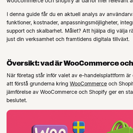
woocommerce och shopify är därför mer relevant ä
I denna guide får du en aktuell analys av användarv
funktioner, kostnader, anpassningsmöjligheter, integ
support och skalbarhet. Målet? Att hjälpa dig välja rä
just din verksamhet och framtidens digitala tillväxt.
Översikt: vad är WooCommerce och
När företag står inför valet av e-handelsplattform ä
att förstå grunderna kring
WooCommerce
och Shopif
jämförelse av WooCommerce och Shopify ger en stab
beslutet.