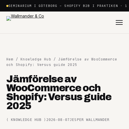
Hoppa
SEMINARIUM I GÖTEBORG – SHOPIFY B2B I PRAKTIKEN · 1
till
innehåll
Hem
/
Knowledge Hub
/ Jämförelse av WooCommerce
och Shopify: Versus guide 2025
Jämförelse av
Shopify
WooCommerce och
+
Shopify: Versus guide
2025
Plattformar
+
(
KNOWLEDGE HUB
)
2026-08-07
JESPER WALLMANDER