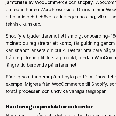
jämförelse av WooCommerce och shopify. WooComm
du redan har en WordPress-sida. Du installerar 
ett plugin och behöver ordna egen hosting, vilket in
teknisk kunskap.
Shopify erbjuder däremot ett smidigt onboarding-flöde
molnet: du registrerar ett konto, får guidning genom
kan snabbt lansera din butik. Det tar ofta bara några
från registrering till första produkt, medan WooCom
längre tid beroende på erfarenhet.
För dig som funderar på att byta plattform finns det br
exempel
Migrera från WooCommerce till Shopify
, som
förstå processen och undvika vanliga fallgropar.
Hantering av produkter och order
När du väl är igång blir det tydligt hur hantering av