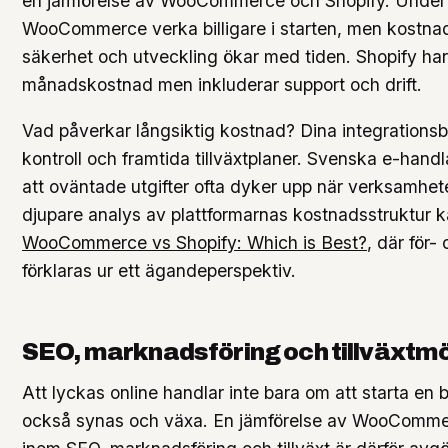
en jämförelse av WooCommerce och Shopify. Under 
WooCommerce verka billigare i starten, men kostnade
säkerhet och utveckling ökar med tiden. Shopify ha
månadskostnad men inkluderar support och drift.
Vad påverkar långsiktig kostnad? Dina integrations
kontroll och framtida tillväxtplaner. Svenska e-handl
att oväntade utgifter ofta dyker upp när verksamhet
djupare analys av plattformarnas kostnadsstruktur k
WooCommerce vs Shopify: Which is Best?
, där för-
förklaras ur ett ägandeperspektiv.
SEO, marknadsföring och tillväxtmö
Att lyckas online handlar inte bara om att starta en 
också synas och växa. En jämförelse av WooComme