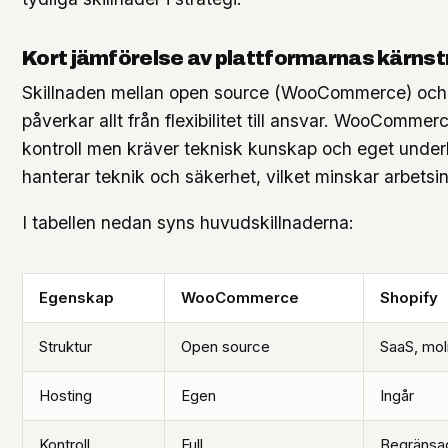
Kort jämförelse av plattformarnas kärnst
Skillnaden mellan open source (WooCommerce) och
påverkar allt från flexibilitet till ansvar. WooComme
kontroll men kräver teknisk kunskap och eget underh
hanterar teknik och säkerhet, vilket minskar arbetsi
I tabellen nedan syns huvudskillnaderna:
Egenskap
WooCommerce
Shopify
Struktur
Open source
SaaS, mo
Hosting
Egen
Ingår
Kontroll
Full
Begränsa