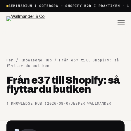
Hoppa
SEMINARIUM I GÖTEBORG – SHOPIFY B2B I PRAKTIKEN · 1
till
innehåll
Hem
/
Knowledge Hub
/ Från e37 till Shopify: så
flyttar du butiken
Från e37 till Shopify: så
Shopify
flyttar du butiken
+
(
KNOWLEDGE HUB
)
2026-08-07
JESPER WALLMANDER
Plattformar
+