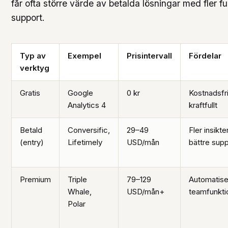
får ofta större värde av betalda lösningar med fler f
support.
Typ av
Exempel
Prisintervall
Fördelar
verktyg
Gratis
Google
0 kr
Kostnadsfri
Analytics 4
kraftfullt
Betald
Conversific,
29–49
Fler insikter
(entry)
Lifetimely
USD/mån
bättre supp
Premium
Triple
79–129
Automatise
Whale,
USD/mån+
teamfunkti
Polar