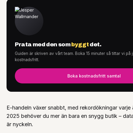
Tjänster
+
Prata med den som
byggt
det.
Guiden är skriven av vårt team. Boka 15 minuter så tittar vi på
Knowledge Hub
+
kostnadsfritt.
Boka kostnadsfritt samtal
E-handeln växer snabbt, med rekordökningar varje å
2025 behöver du mer än bara en snygg butik – data
är nyckeln.