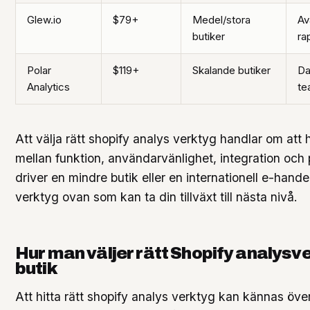
Glew.io
$79+
Medel/stora
Av
butiker
ra
Polar
$119+
Skalande butiker
Da
Analytics
te
Att välja rätt shopify analys verktyg handlar om att 
mellan funktion, användarvänlighet, integration och
driver en mindre butik eller en internationell e-handel
verktyg ovan som kan ta din tillväxt till nästa nivå.
Hur man väljer rätt Shopify analysve
butik
Att hitta rätt shopify analys verktyg kan kännas öv