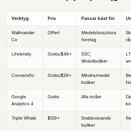
Verktyg
Pris
Passar bäst för
Un
Wallmander
Offert
Medelstora/stora
Sk
Co
företag
rå
Lifetimely
Gratis/$49+
D2C,
LT
tillväxtbutiker
an
Conversific
Gratis/$29+
Mindre/medel
Be
butiker
fö
Google
Gratis
Alla nivåer
Dj
Analytics 4
ko
Triple Whale
$129+
Snabbväxande
Re
butiker