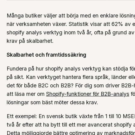
Många butiker väljer att börja med en enklare lösni
när verksamheten växer. Statistik visar att 62% av 
shopify analys verktyg inom två år, ofta på grund 
krav på skalbarhet.
Skalbarhet och framtidssäkring
Fundera på hur shopify analys verktyg kan stödja fö
på sikt. Kan verktyget hantera flera språk, länder e
det för både B2C och B2B? För dig som driver B2B-h
att läsa mer om
Shopify-funktioner för B2B-analys
fö
lösningar som bäst möter dessa krav.
Ett exempel: En svensk butik växte från 1 till 10 MS
två år efter att ha bytt till ett mer avancerat shopify
Detta möjliggjorde bättre optimering av marknadsför