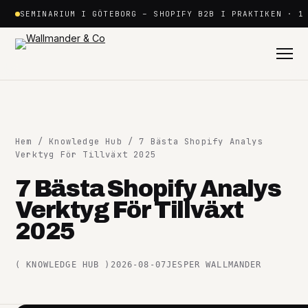
Hoppa
SEMINARIUM I GÖTEBORG – SHOPIFY B2B I PRAKTIKEN · 1
till
innehåll
Hem
/
Knowledge Hub
/ 7 Bästa Shopify Analys
Verktyg För Tillväxt 2025
7 Bästa Shopify Analys
Shopify
Verktyg För Tillväxt
+
2025
Plattformar
+
(
KNOWLEDGE HUB
)
2026-08-07
JESPER WALLMANDER