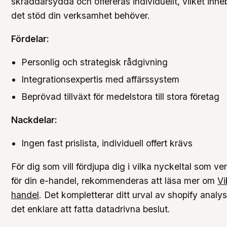
skräddarsydda och offereras individuellt, vilket inne
det stöd din verksamhet behöver.
Fördelar:
Personlig och strategisk rådgivning
Integrationsexpertis med affärssystem
Beprövad tillväxt för medelstora till stora företag
Nackdelar:
Ingen fast prislista, individuell offert krävs
För dig som vill fördjupa dig i vilka nyckeltal som ve
för din e-handel, rekommenderas att läsa mer om
Vi
handel
. Det kompletterar ditt urval av shopify analy
det enklare att fatta datadrivna beslut.