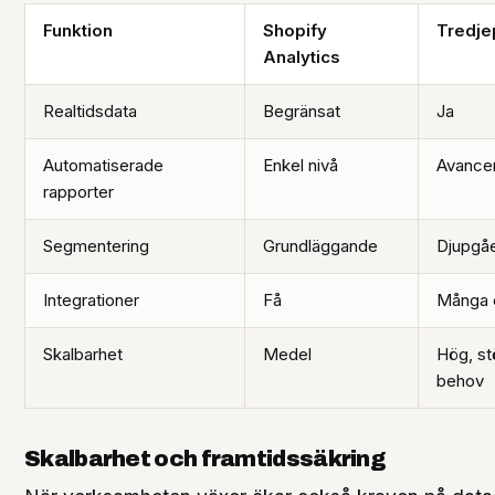
Funktion
Shopify
Tredje
Analytics
Realtidsdata
Begränsat
Ja
Automatiserade
Enkel nivå
Avancer
rapporter
Segmentering
Grundläggande
Djupgåe
Integrationer
Få
Många 
Skalbarhet
Medel
Hög, st
behov
Skalbarhet och framtidssäkring