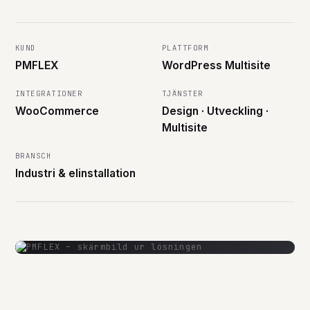
Tjänster
+
KUND
PLATTFORM
PMFLEX
WordPress Multisite
INTEGRATIONER
TJÄNSTER
WooCommerce
Design · Utveckling ·
Knowledge Hub
Multisite
+
BRANSCH
Industri & elinstallation