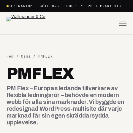
Hoppa
SEMINARIUM I GÖTEBORG – SHOPIFY B2B I PRAKTIKEN · 1
till
innehåll
Hem
/
Case
/ PMFLEX
PMFLEX
Shopify
PM Flex – Europas ledande tillverkare av
+
flexibla ledningsrör – behövde en modern
webb för alla sina marknader. Vi byggde en
redesignad WordPress-multisite där varje
Plattformar
+
marknad får sin egen skräddarsydda
upplevelse.