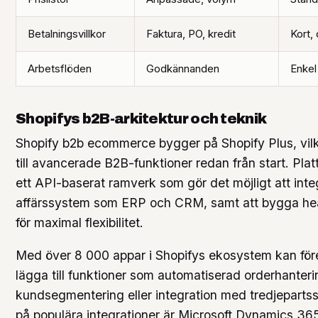
Betalningsvillkor
Faktura, PO, kredit
Kort, 
Arbetsflöden
Godkännanden
Enkel
Shopifys b2B-arkitektur och teknik
Shopify b2b ecommerce bygger på Shopify Plus, vilke
till avancerade B2B-funktioner redan från start. Pla
ett API-baserat ramverk som gör det möjligt att int
affärssystem som ERP och CRM, samt att bygga hea
för maximal flexibilitet.
Med över 8 000 appar i Shopifys ekosystem kan för
lägga till funktioner som automatiserad orderhanteri
kundsegmentering eller integration med tredjepart
på populära integrationer är Microsoft Dynamics 365