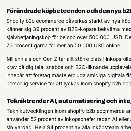
Förändrade köpbeteenden och den nya b2
Shopify b2b ecommerce påverkas starkt av nya köp
känner sig 39 procent av B2B-köpare bekväma med
självbetjäningsköp för belopp över 500 000 USD. D
73 procent gärna för mer än 50 000 USD online.
Millennials och Gen Z tar allt större plats i inköpsrolle
krav på digitala, snabba och B2C-liknande upplevels
innebär att företag måste erbjuda smidiga digitala f
personlig service för att lyckas inom shopify b2b e
Tekniktrender AI, automatisering och inte
Teknikutvecklingen inom shopify b2b ecommerce är
använder 52 procent av inköpschefer redan AI eller 
sin vardag. Hela 94 procent av alla inköpsteam arb