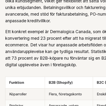
olika kundsegment, vilket ger flexibilitet att sätta v
unika erbjudanden. Betalningsvillkor och fakturerin
avancerade, med stöd för fakturabetalning, PO-nu
anpassade kreditvillkor.
Ett konkret exempel är Dermalogica Canada, som ö
konvertering med 23 procent efter att ha migrerat til
ecommerce. Det visar hur anpassade arbetsflöden o
användarupplevelse kan ge tydliga resultat. Statisti
att 73 procent av B2B-köpare nu förväntar sig en B
digital upplevelse även i företagsköp.
Funktion
B2B (Shopify)
B2C 
Köparroller
Flera, företagskonto
Enski
Prislistor
Anpassade, volym
Stand