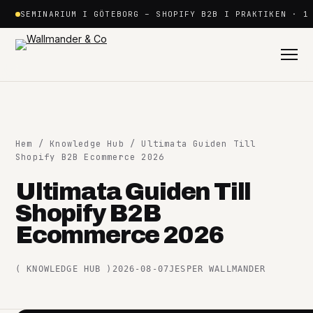
Hoppa
SEMINARIUM I GÖTEBORG – SHOPIFY B2B I PRAKTIKEN · 1
till
innehåll
Hem
/
Knowledge Hub
/ Ultimata Guiden Till
Shopify B2B Ecommerce 2026
Ultimata Guiden Till
Shopify
Shopify B2B
+
Ecommerce 2026
Plattformar
+
(
KNOWLEDGE HUB
)
2026-08-07
JESPER WALLMANDER