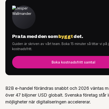
Tjänster
+
Prata med den som
byggt
det.
Guiden är skriven av vårt team. Boka 15 minuter så tittar vi på
Knowledge Hub
+
kostnadsfritt.
Boka kostnadsfritt samtal
B2B e-handel förändras snabbt och 2026 väntas 
över 47 biljoner USD globalt. Svenska företag står 
möjligheter när digitaliseringen accelererar.