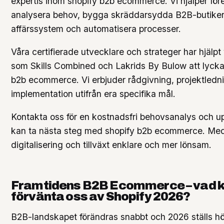
expertis inom shopify b2b ecommerce. Vi hjälper före
analysera behov, bygga skräddarsydda B2B-butiker,
affärssystem och automatisera processer.
Våra certifierade utvecklare och strateger har hjälp
som Skills Combined och Lakrids By Bulow att lyck
b2b ecommerce. Vi erbjuder rådgivning, projektledn
implementation utifrån era specifika mål.
Kontakta oss för en kostnadsfri behovsanalys och up
kan ta nästa steg med shopify b2b ecommerce. Med r
digitalisering och tillväxt enklare och mer lönsam.
Framtidens B2B Ecommerce – vad k
förvänta oss av Shopify 2026?
B2B-landskapet förändras snabbt och 2026 ställs h