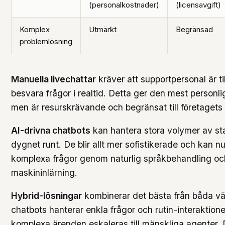
(personalkostnader)
(licensavgift)
Komplex
Utmärkt
Begränsad
problemlösning
Manuella livechattar
kräver att supportpersonal är til
besvara frågor i realtid. Detta ger den mest personl
men är resurskrävande och begränsat till företagets 
AI-drivna chatbots
kan hantera stora volymer av st
dygnet runt. De blir allt mer sofistikerade och kan n
komplexa frågor genom naturlig språkbehandling oc
maskininlärning.
Hybrid-lösningar
kombinerar det bästa från båda vä
chatbots hanterar enkla frågor och rutin-interaktio
komplexa ärenden eskaleras till mänskliga agenter. 