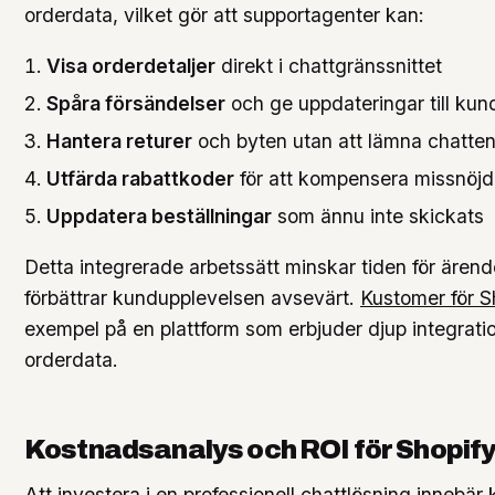
orderdata, vilket gör att supportagenter kan:
Visa orderdetaljer
direkt i chattgränssnittet
Spåra försändelser
och ge uppdateringar till kun
Hantera returer
och byten utan att lämna chatte
Utfärda rabattkoder
för att kompensera missnöj
Uppdatera beställningar
som ännu inte skickats
Detta integrerade arbetssätt minskar tiden för ären
förbättrar kundupplevelsen avsevärt.
Kustomer för S
exempel på en plattform som erbjuder djup integrat
orderdata.
Kostnadsanalys och ROI för Shopify
Att investera i en professionell chattlösning innebär