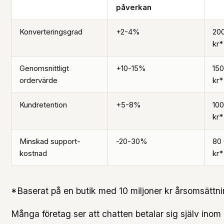
påverkan
Konverteringsgrad
+2-4%
20
kr*
Genomsnittligt
+10-15%
150
ordervärde
kr*
Kundretention
+5-8%
100
kr*
Minskad support-
-20-30%
80 
kostnad
kr*
*Baserat på en butik med 10 miljoner kr årsomsättn
Många företag ser att chatten betalar sig själv ino