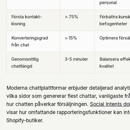
personal
Första kontakt-
> 75%
Förbättra kuns
lösning
befogenheter
Konverteringsgrad
> 15%
Optimera försäl
från chat
Genomsnittlig
3-5 minuter
Balansera effek
chattlängd
kvalitet
Moderna chattplattformar erbjuder detaljerad analyt
vilka sidor som genererar flest chattar, vanligaste 
hur chatten påverkar försäljningen.
Social Intents d
visar hur omfattande rapporteringsfunktioner kan int
Shopify-butiker.