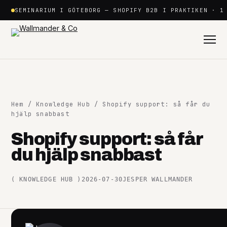
Hoppa
SEMINARIUM I GÖTEBORG — SHOPIFY B2B I PRAKTIKEN · 1
till
innehåll
Hem
/
Knowledge Hub
/ Shopify support: så får du
hjälp snabbast
Shopify support: så får
Shopify
du hjälp snabbast
+
(
KNOWLEDGE HUB
)
2026-07-30
JESPER WALLMANDER
Plattformar
+