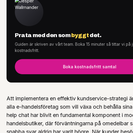
Tjänster
+
Prata med den som
byggt
det.
Guiden är skriven av vårt team. Boka 15 minuter så tittar vi på
kostnadsfritt.
Knowledge Hub
+
Boka kostnadsfritt samtal
Att implementera en effektiv kundservice-strategi ä
alla e-handelsföretag som vill växa och behålla sin
help chat har blivit en fundamental komponent i mo
handelsbutiker, där förväntningarna på omedelbar 
snabba svar aldrig har varit högre. När kunder besö