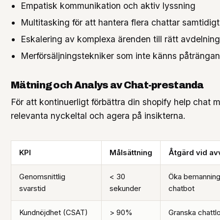
Empatisk kommunikation och aktiv lyssning
Multitasking för att hantera flera chattar samtidigt
Eskalering av komplexa ärenden till rätt avdelning
Merförsäljningstekniker som inte känns påtränga
Mätning och Analys av Chat-prestanda
För att kontinuerligt förbättra din shopify help chat
relevanta nyckeltal och agera på insikterna.
KPI
Målsättning
Åtgärd vid av
Genomsnittlig
< 30
Öka bemanning e
svarstid
sekunder
chatbot
Kundnöjdhet (CSAT)
> 90%
Granska chattlo