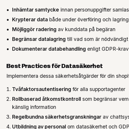
Inhämtar samtycke
innan personuppgifter samlas
Krypterar data
både under överföring och lagring
Möjliggör radering
av kunddata på begäran
Begränsar datalagring
till vad som är nödvändigt
Dokumenterar databehandling
enligt GDPR-krav
Best Practices för Datasäkerhet
Implementera dessa säkerhetsåtgärder för din shopif
Tvåfaktorsautentisering
för alla supportagenter
Rollbaserad åtkomstkontroll
som begränsar vem
känslig information
Regelbundna säkerhetsgranskningar
av chattsy
Utbildning av personal
om datasäkerhet och GD