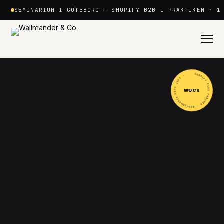
Hoppa
SEMINARIUM I GÖTEBORG — SHOPIFY B2B I PRAKTIKEN · 1
till
innehåll
SHOPIFY PLUS PARTNER · BIGCOMMERCE POTY 2025 ·
W&Co
Shopify
+
Plattformar
+