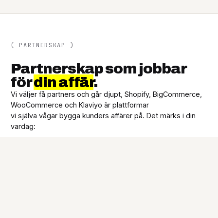
( PARTNERSKAP )
Partnerskap som jobbar
för
din affär
.
Vi väljer få partners och går djupt, Shopify, BigCommerce,
WooCommerce och Klaviyo är plattformar
vi själva vågar bygga kunders affärer på. Det märks i din
vardag:
01
Direktkanaler
Partnerstatus ger oss direktkontakt med leverantörernas
tekniska team — dina problem eskaleras förbi supportkön.