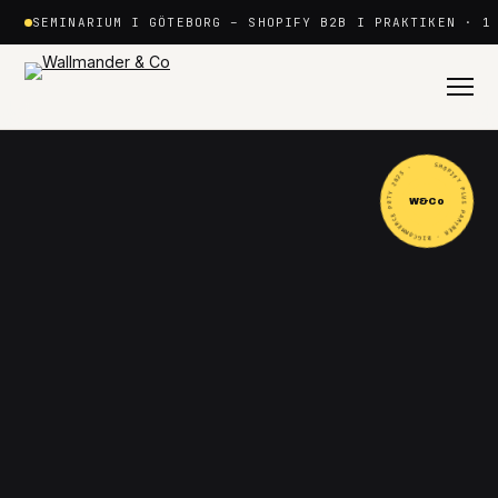
Hoppa
SEMINARIUM I GÖTEBORG – SHOPIFY B2B I PRAKTIKEN · 1
till
innehåll
SHOPIFY PLUS PARTNER · BIGCOMMERCE POTY 2025 ·
W&Co
Shopify
+
Plattformar
+