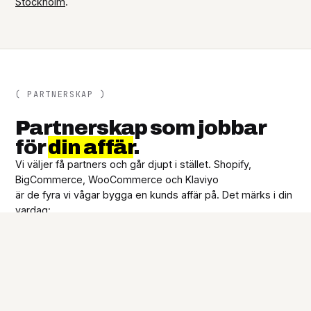
Stockholm
.
( PARTNERSKAP )
Partnerskap som jobbar
för
din affär
.
Vi väljer få partners och går djupt i stället. Shopify,
BigCommerce, WooCommerce och Klaviyo
är de fyra vi vågar bygga en kunds affär på. Det märks i din
vardag:
01
Direktkanaler
Som partner når vi leverantörernas tekniska team direkt