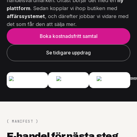
handelsvarumärken. Oftast börjar det med en
ny
plattform
. Sedan kopplar vi ihop butiken med
affärssystemet
, och därefter jobbar vi vidare med
det som får den att sälja mer.
Boka kostnadsfritt samtal
Se tidigare uppdrag
( MANIFEST )
E-handel för nästa steg.