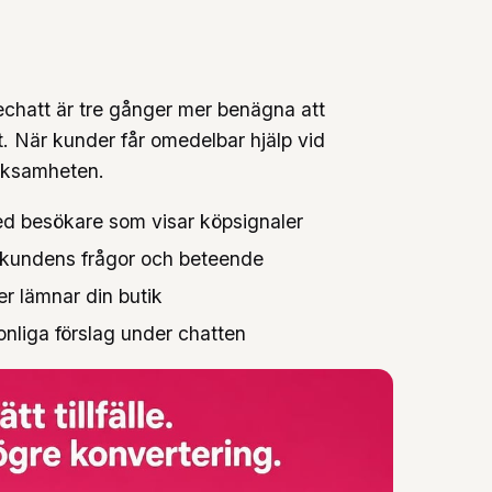
echatt är tre gånger mer benägna att
. När kunder får omedelbar hjälp vid
veksamheten.
ed besökare som visar köpsignaler
å kundens frågor och beteende
r lämnar din butik
liga förslag under chatten