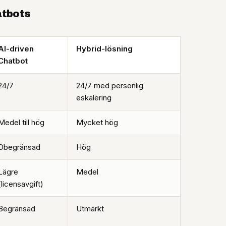
atbots
AI-driven
Hybrid-lösning
Chatbot
24/7
24/7 med personlig
eskalering
Medel till hög
Mycket hög
Obegränsad
Hög
Lägre
Medel
(licensavgift)
Begränsad
Utmärkt