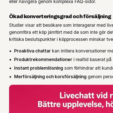
eller navigera genom komplexa FAQ-sidor.
Ökad konverteringsgrad och försäljning
Studier visar att besökare som interagerar med liv
genomföra ett köp jämfört med de som inte gör det
kritiska beslutspunkter i köpprocessen minskar t
Proaktiva chattar
kan initiera konversationer m
Produktrekommendationer
i realtid baserat p
Instant problemlösning
som förhindrar att kunde
Merförsäljning och korsförsäljning
genom person