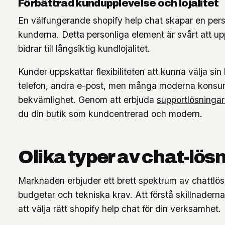
Förbättrad kundupplevelse och lojalitet
En välfungerande shopify help chat skapar en pers
kunderna. Detta personliga element är svårt att u
bidrar till långsiktig kundlojalitet.
Kunder uppskattar flexibiliteten att kunna välja si
telefon, andra e-post, men många moderna konsum
bekvämlighet. Genom att erbjuda
supportlösninga
du din butik som kundcentrerad och modern.
Olika typer av chat-lös
Marknaden erbjuder ett brett spektrum av chattlös
budgetar och tekniska krav. Att förstå skillnadern
att välja rätt shopify help chat för din verksamhet.