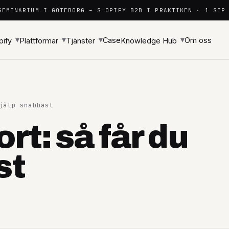
SEMINARIUM I GÖTEBORG – SHOPIFY B2B I PRAKTIKEN · 1 SEP
▾
▾
▾
▾
Case
Om oss
pify
Plattformar
Tjänster
Knowledge Hub
jälp snabbast
rt: så får du
st