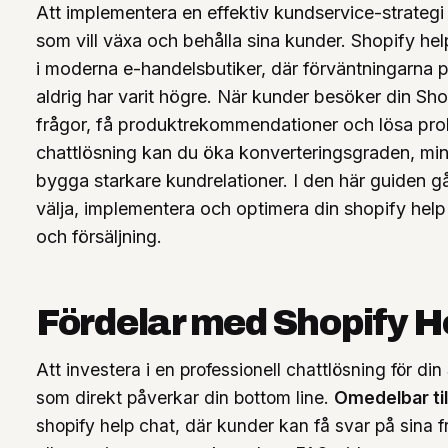
Att implementera en effektiv kundservice-strategi
Tjänster
+
som vill växa och behålla sina kunder. Shopify he
i moderna e-handelsbutiker, där förväntningarna
aldrig har varit högre. När kunder besöker din Shop
frågor, få produktrekommendationer och lösa probl
chattlösning kan du öka konverteringsgraden, min
bygga starkare kundrelationer. I den här guiden g
välja, implementera och optimera din shopify hel
Knowledge Hub
+
och försäljning.
Fördelar med Shopify He
Att investera i en professionell chattlösning för di
som direkt påverkar din bottom line.
Omedelbar til
shopify help chat, där kunder kan få svar på sina 