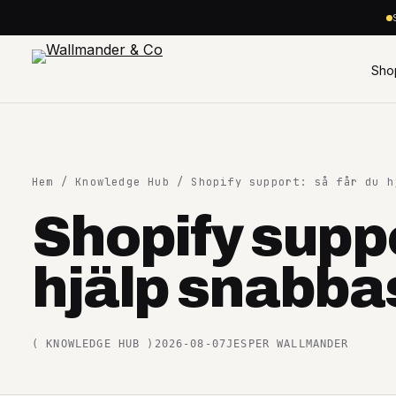
Hoppa
till
innehåll
Sho
Hem
/
Knowledge Hub
/ Shopify support: så får du h
Shopify suppo
Shopify
hjälp snabba
+
Plattformar
(
KNOWLEDGE HUB
)
2026-08-07
JESPER WALLMANDER
+