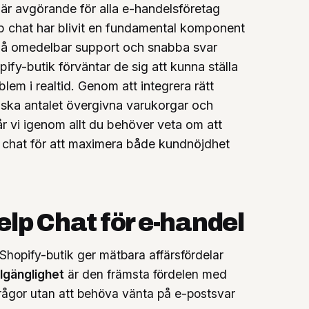
 är avgörande för alla e-handelsföretag
lp chat har blivit en fundamental komponent
 på omedelbar support och snabba svar
ify-butik förväntar de sig att kunna ställa
em i realtid. Genom att integrera rätt
ska antalet övergivna varukorgar och
år vi igenom allt du behöver veta om att
p chat för att maximera både kundnöjdhet
lp Chat för e-handel
n Shopify-butik ger mätbara affärsfördelar
lgänglighet
är den främsta fördelen med
frågor utan att behöva vänta på e-postsvar