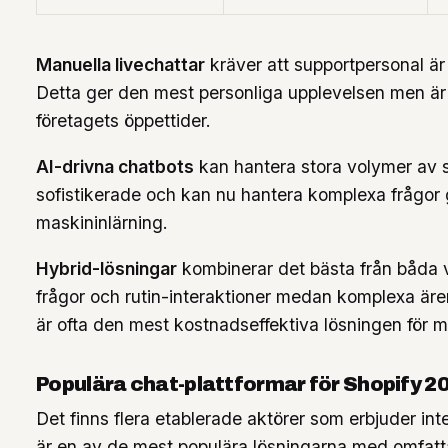
Manuella livechattar
kräver att supportpersonal är t
Detta ger den mest personliga upplevelsen men är 
företagets öppettider.
AI-drivna chatbots
kan hantera stora volymer av st
sofistikerade och kan nu hantera komplexa frågor
maskininlärning.
Hybrid-lösningar
kombinerar det bästa från båda v
frågor och rutin-interaktioner medan komplexa äre
är ofta den mest kostnadseffektiva lösningen för me
Populära chat-plattformar för Shopify 2
Det finns flera etablerade aktörer som erbjuder in
är en av de mest populära lösningarna med omfattan