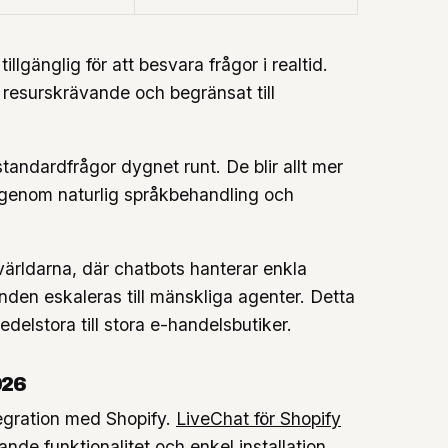
illgänglig för att besvara frågor i realtid.
resurskrävande och begränsat till
andardfrågor dygnet runt. De blir allt mer
 genom naturlig språkbehandling och
ärldarna, där chatbots hanterar enkla
nden eskaleras till mänskliga agenter. Detta
delstora till stora e-handelsbutiker.
026
tegration med Shopify.
LiveChat för Shopify
de funktionalitet och enkel installation.