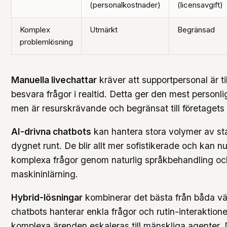
(personalkostnader)
(licensavgift)
Komplex
Utmärkt
Begränsad
problemlösning
Manuella livechattar
kräver att supportpersonal är til
besvara frågor i realtid. Detta ger den mest personl
men är resurskrävande och begränsat till företagets 
AI-drivna chatbots
kan hantera stora volymer av st
dygnet runt. De blir allt mer sofistikerade och kan n
komplexa frågor genom naturlig språkbehandling oc
maskininlärning.
Hybrid-lösningar
kombinerar det bästa från båda vä
chatbots hanterar enkla frågor och rutin-interaktio
komplexa ärenden eskaleras till mänskliga agenter. 