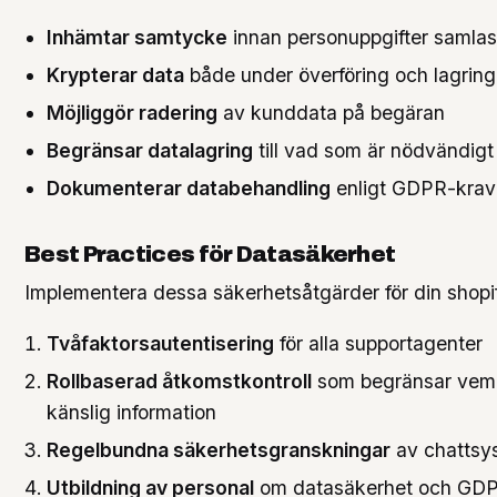
Inhämtar samtycke
innan personuppgifter samlas
Krypterar data
både under överföring och lagring
Möjliggör radering
av kunddata på begäran
Begränsar datalagring
till vad som är nödvändigt
Dokumenterar databehandling
enligt GDPR-krav
Best Practices för Datasäkerhet
Implementera dessa säkerhetsåtgärder för din shopif
Tvåfaktorsautentisering
för alla supportagenter
Rollbaserad åtkomstkontroll
som begränsar vem
känslig information
Regelbundna säkerhetsgranskningar
av chattsy
Utbildning av personal
om datasäkerhet och GD