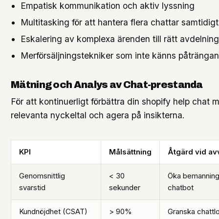
Empatisk kommunikation och aktiv lyssning
Multitasking för att hantera flera chattar samtidigt
Eskalering av komplexa ärenden till rätt avdelning
Merförsäljningstekniker som inte känns påtränga
Mätning och Analys av Chat-prestanda
För att kontinuerligt förbättra din shopify help chat
relevanta nyckeltal och agera på insikterna.
KPI
Målsättning
Åtgärd vid av
Genomsnittlig
< 30
Öka bemanning e
svarstid
sekunder
chatbot
Kundnöjdhet (CSAT)
> 90%
Granska chattlo