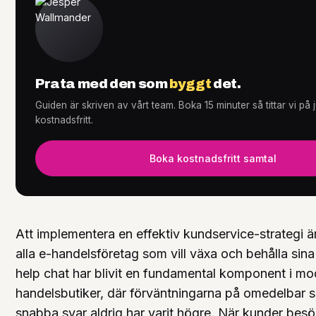
Tjänster
+
Prata med den som
byggt
det.
Guiden är skriven av vårt team. Boka 15 minuter så tittar vi på
kostnadsfritt.
Knowledge Hub
+
Boka kostnadsfritt samtal
Att implementera en effektiv kundservice-strategi ä
alla e-handelsföretag som vill växa och behålla sin
help chat har blivit en fundamental komponent i mo
handelsbutiker, där förväntningarna på omedelbar 
snabba svar aldrig har varit högre. När kunder besö