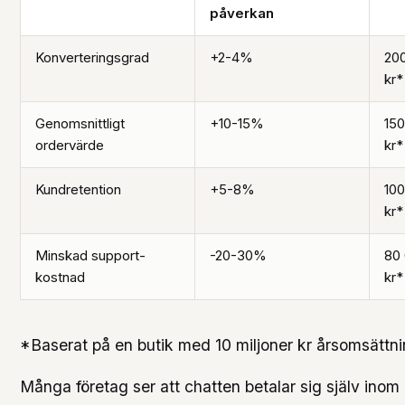
påverkan
Konverteringsgrad
+2-4%
20
kr*
Genomsnittligt
+10-15%
150
ordervärde
kr*
Kundretention
+5-8%
100
kr*
Minskad support-
-20-30%
80 
kostnad
kr*
*Baserat på en butik med 10 miljoner kr årsomsättn
Många företag ser att chatten betalar sig själv ino