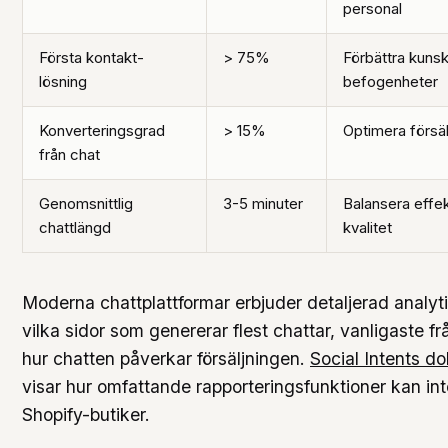
personal
Första kontakt-
> 75%
Förbättra kuns
lösning
befogenheter
Konverteringsgrad
> 15%
Optimera försäl
från chat
Genomsnittlig
3-5 minuter
Balansera effek
chattlängd
kvalitet
Moderna chattplattformar erbjuder detaljerad analyt
vilka sidor som genererar flest chattar, vanligaste 
hur chatten påverkar försäljningen.
Social Intents d
visar hur omfattande rapporteringsfunktioner kan int
Shopify-butiker.