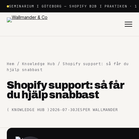
Hoppa
SEMINARIUM I GÖTEBORG — SHOPIFY B2B I PRAKTIKEN · 1
till
innehåll
Hem
/
Knowledge Hub
/ Shopify support: så får du
hjälp snabbast
Shopify support: så får
Shopify
du hjälp snabbast
+
(
KNOWLEDGE HUB
)
2026-07-30
JESPER WALLMANDER
Plattformar
+