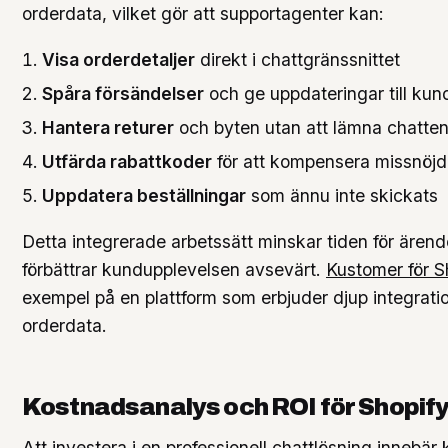
orderdata, vilket gör att supportagenter kan:
Visa orderdetaljer
direkt i chattgränssnittet
Spåra försändelser
och ge uppdateringar till kun
Hantera returer
och byten utan att lämna chatte
Utfärda rabattkoder
för att kompensera missnöj
Uppdatera beställningar
som ännu inte skickats
Detta integrerade arbetssätt minskar tiden för ären
förbättrar kundupplevelsen avsevärt.
Kustomer för S
exempel på en plattform som erbjuder djup integrat
orderdata.
Kostnadsanalys och ROI för Shopify
Att investera i en professionell chattlösning innebär