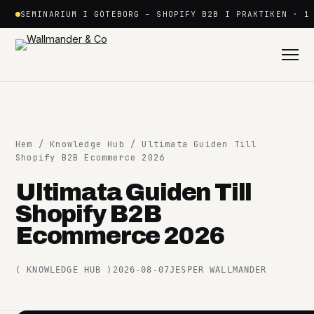
Hoppa
SEMINARIUM I GÖTEBORG – SHOPIFY B2B I PRAKTIKEN · 1
till
innehåll
Hem
/
Knowledge Hub
/ Ultimata Guiden Till
Shopify B2B Ecommerce 2026
Ultimata Guiden Till
Shopify
Shopify B2B
+
Ecommerce 2026
Plattformar
+
(
KNOWLEDGE HUB
)
2026-08-07
JESPER WALLMANDER