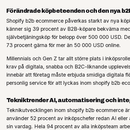
Förändrade köpbeteenden och den nya b2
Shopify b2b ecommerce påverkas starkt av nya köp
känner sig 39 procent av B2B-köpare bekväma med
självbetjäningsköp för belopp över 500 000 USD. D
73 procent gärna för mer än 50 000 USD online.
Millennials och Gen Z tar allt större plats i inköpsrolle
krav på digitala, snabba och B2C-liknande upplevels
innebär att företag måste erbjuda smidiga digitala f
personlig service för att lyckas inom shopify b2b e
Tekniktrender AI, automatisering och inte
Teknikutvecklingen inom shopify b2b ecommerce är
använder 52 procent av inköpschefer redan AI eller 
sin vardag. Hela 94 procent av alla inköpsteam arb