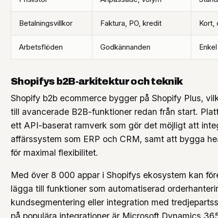
Betalningsvillkor
Faktura, PO, kredit
Kort, 
Arbetsflöden
Godkännanden
Enkel
Shopifys b2B-arkitektur och teknik
Shopify b2b ecommerce bygger på Shopify Plus, vilke
till avancerade B2B-funktioner redan från start. Pla
ett API-baserat ramverk som gör det möjligt att int
affärssystem som ERP och CRM, samt att bygga hea
för maximal flexibilitet.
Med över 8 000 appar i Shopifys ekosystem kan för
lägga till funktioner som automatiserad orderhanteri
kundsegmentering eller integration med tredjepart
på populära integrationer är Microsoft Dynamics 365