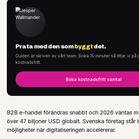
Tjänster
+
Prata med den som
byggt
det.
Guiden är skriven av vårt team. Boka 15 minuter så tittar vi på
Knowledge Hub
+
kostnadsfritt.
Boka kostnadsfritt samtal
B2B e-handel förändras snabbt och 2026 väntas 
över 47 biljoner USD globalt. Svenska företag står 
möjligheter när digitaliseringen accelererar.