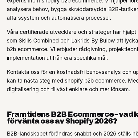
expertis inom shopify b2b ecommerce. Vi hjälper före
analysera behov, bygga skräddarsydda B2B-butiker,
affärssystem och automatisera processer.
Våra certifierade utvecklare och strateger har hjälp
som Skills Combined och Lakrids By Bulow att lyck
b2b ecommerce. Vi erbjuder rådgivning, projektledn
implementation utifrån era specifika mål.
Kontakta oss för en kostnadsfri behovsanalys och up
kan ta nästa steg med shopify b2b ecommerce. Med r
digitalisering och tillväxt enklare och mer lönsam.
Framtidens B2B Ecommerce – vad k
förvänta oss av Shopify 2026?
B2B-landskapet förändras snabbt och 2026 ställs h