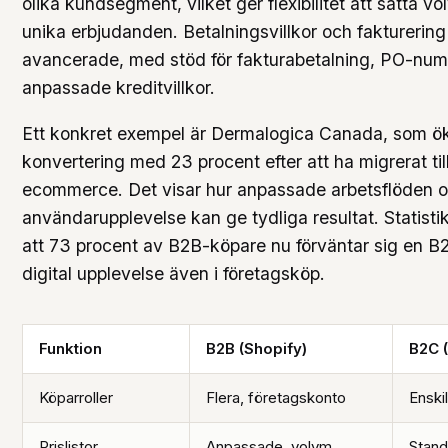
olika kundsegment, vilket ger flexibilitet att sätta v
unika erbjudanden. Betalningsvillkor och fakturerin
avancerade, med stöd för fakturabetalning, PO-nu
anpassade kreditvillkor.
Ett konkret exempel är Dermalogica Canada, som ö
konvertering med 23 procent efter att ha migrerat til
ecommerce. Det visar hur anpassade arbetsflöden o
användarupplevelse kan ge tydliga resultat. Statisti
att 73 procent av B2B-köpare nu förväntar sig en B
digital upplevelse även i företagsköp.
Funktion
B2B (Shopify)
B2C 
Köparroller
Flera, företagskonto
Enski
Prislistor
Anpassade, volym
Stand