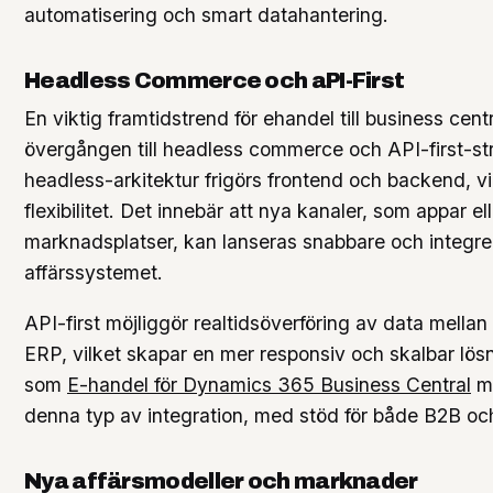
automatisering och smart datahantering.
Headless Commerce och aPI-First
En viktig framtidstrend för ehandel till business centr
övergången till headless commerce och API-first-st
headless-arkitektur frigörs frontend och backend, v
flexibilitet. Det innebär att nya kanaler, som appar ell
marknadsplatser, kan lanseras snabbare och integr
affärssystemet.
API-first möjliggör realtidsöverföring av data mella
ERP, vilket skapar en mer responsiv och skalbar lösn
som
E-handel för Dynamics 365 Business Central
mö
denna typ av integration, med stöd för både B2B oc
Nya affärsmodeller och marknader