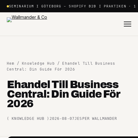
Hoppa
SEMINARIUM I GÖTEBORG – SHOPIFY B2B I PRAKTIKEN · 1
till
innehåll
Hem
/
Knowledge Hub
/ Ehandel Till Business
Central: Din Guide För 2026
Ehandel Till Business
Shopify
Central: Din Guide För
+
2026
Plattformar
+
(
KNOWLEDGE HUB
)
2026-08-07
JESPER WALLMANDER