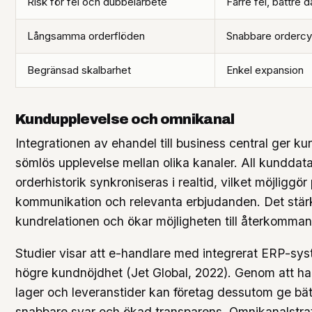
Risk för fel och dubbelarbete
Färre fel, bättre d
Långsamma orderflöden
Snabbare ordercy
Begränsad skalbarhet
Enkel expansion
Kundupplevelse och omnikanal
Integrationen av ehandel till business central ger k
sömlös upplevelse mellan olika kanaler. All kunddat
orderhistorik synkroniseras i realtid, vilket möjliggö
kommunikation och relevanta erbjudanden. Det stär
kundrelationen och ökar möjligheten till återkomma
Studier visar att e-handlare med integrerat ERP-s
högre kundnöjdhet (Jet Global, 2022). Genom att ha 
lager och leveranstider kan företag dessutom ge bät
snabbare svar och ökad transparens. Omnikanalstrat