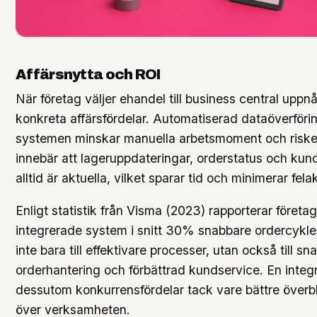
Affärsnytta och ROI
När företag väljer ehandel till business central uppn
konkreta affärsfördelar. Automatiserad dataöverföri
systemen minskar manuella arbetsmoment och risken 
innebär att lageruppdateringar, orderstatus och kun
alltid är aktuella, vilket sparar tid och minimerar fela
Enligt statistik från Visma (2023) rapporterar föret
integrerade system i snitt 30% snabbare ordercykler
inte bara till effektivare processer, utan också till s
orderhantering och förbättrad kundservice. En integ
dessutom konkurrensfördelar tack vare bättre överbl
över verksamheten.