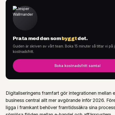
Tjänster
+
Prata med den som
byggt
det.
Guiden är skriven av vårt team. Boka 15 minuter så tittar vi på
Knowledge Hub
+
kostnadsfritt.
Boka kostnadsfritt samtal
Digitaliseringens framfart gör integrationen mellan e
business central allt mer avgörande inför 2026. Före
ligga i framkant behöver framtidssäkra sina proces
sömlösa flöden mellan e-handel och affärssystem.