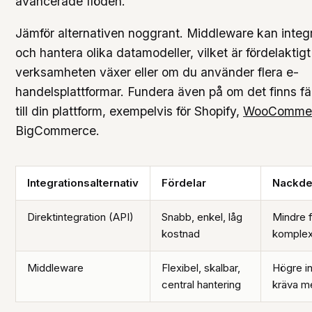
avancerade flöden.
Jämför alternativen noggrant. Middleware kan integ
och hantera olika datamodeller, vilket är fördelaktigt
verksamheten växer eller om du använder flera e-
handelsplattformar. Fundera även på om det finns fä
till din plattform, exempelvis för Shopify,
WooComme
BigCommerce.
Integrationsalternativ
Fördelar
Nackde
Direktintegration (API)
Snabb, enkel, låg
Mindre f
kostnad
komplex
Middleware
Flexibel, skalbar,
Högre in
central hantering
kräva me