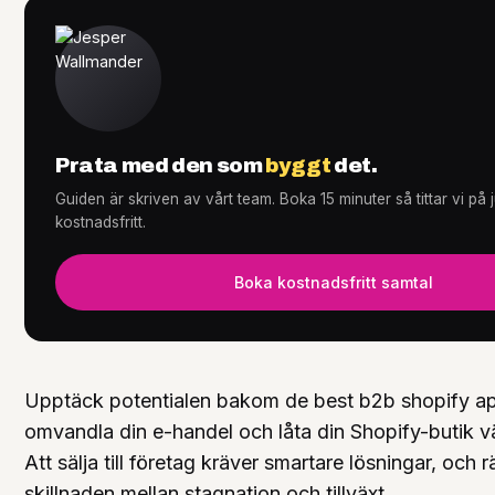
Tjänster
+
Prata med den som
byggt
det.
Guiden är skriven av vårt team. Boka 15 minuter så tittar vi på
Knowledge Hub
+
kostnadsfritt.
Boka kostnadsfritt samtal
Upptäck potentialen bakom de best b2b shopify a
omvandla din e-handel och låta din Shopify-butik 
Att sälja till företag kräver smartare lösningar, och 
skillnaden mellan stagnation och tillväxt.