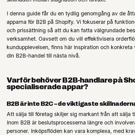
I denna guide får du en tydlig genomgång av de ått
apparna för B2B på Shopify. Vi fokuserar på funktio
och prissättning så att du kan fatta välgrundade besl
verksamhet. Oavsett om du vill effektivisera orderflö
kundupplevelsen, finns här inspiration och konkreta
din B2B-handel till nästa nivå.
Varför behöver B2B-handlare på Sh
specialiserade appar?
B2B är inte B2C – de viktigaste skillnadern
Att sälja till företag skiljer sig markant från att sälja 
Inom B2B är beslutsprocesserna längre och involverar
personer. Inköpsflöden kan vara komplexa, med kra