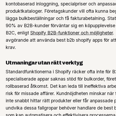
kontobaserad inloggning, specialpriser och anpassa
produktkataloger. Företagskunder vill ofta kunna beg
lägga bulkbeställningar och få fakturabetalning. Stati
90% av B2B-kunder förväntar sig en köpupplevels
B2C, enligt
Shopify B2B-funktioner och möjligheter
.
avgörande att använda best b2b shopify apps för at
krav.
Utmaningar utan rätt verktyg
Standardfunktionerna i Shopify räcker ofta inte för
specialiserade appar saknas stöd för bulkorder, för
rollbaserad åtkomst. Det kan leda till ineffektiva ar
risk för missade affärer. Kundnöjdheten minskar när
inte snabbt hittar rätt produkter eller får anpassade p
undvika dessa fallgropar behöver handlare de best 
som kan automatisera och effektivisera processerna