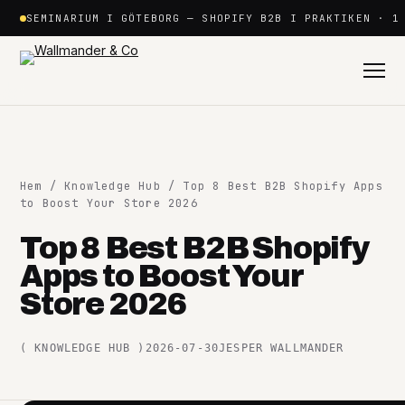
Hoppa
SEMINARIUM I GÖTEBORG — SHOPIFY B2B I PRAKTIKEN · 1
till
innehåll
Hem
/
Knowledge Hub
/ Top 8 Best B2B Shopify Apps
to Boost Your Store 2026
Top 8 Best B2B Shopify
Shopify
Apps to Boost Your
+
Store 2026
Plattformar
+
(
KNOWLEDGE HUB
)
2026-07-30
JESPER WALLMANDER