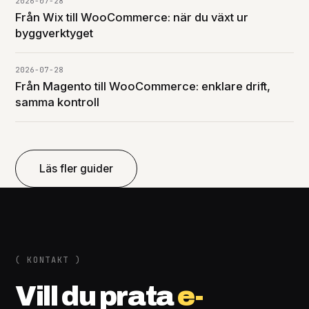
2026-07-28
Från Wix till WooCommerce: när du växt ur
byggverktyget
2026-07-28
Från Magento till WooCommerce: enklare drift,
samma kontroll
Läs fler guider
( KONTAKT )
Vill du prata
e-