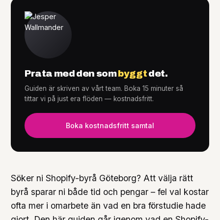
Tjänster
+
Prata med den som
byggt
det.
Guiden är skriven av vårt team. Boka 15 minuter så
Knowledge Hub
+
tittar vi på just era flöden — kostnadsfritt.
Boka kostnadsfritt samtal
Söker ni Shopify-byrå Göteborg? Att välja rätt
byrå sparar ni både tid och pengar – fel val kostar
ofta mer i omarbete än vad en bra förstudie hade
gjort. Den här guiden går igenom vad en Shopify-