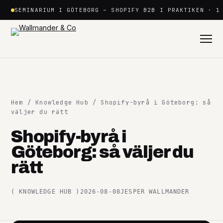
Hoppa
SEMINARIUM I GÖTEBORG – SHOPIFY B2B I PRAKTIKEN · 1
till
innehåll
Hem
/
Knowledge Hub
/ Shopify-byrå i Göteborg: så
väljer du rätt
Shopify-byrå i
Shopify
Göteborg: så väljer du
+
rätt
Plattformar
+
(
KNOWLEDGE HUB
)
2026-08-08
JESPER WALLMANDER