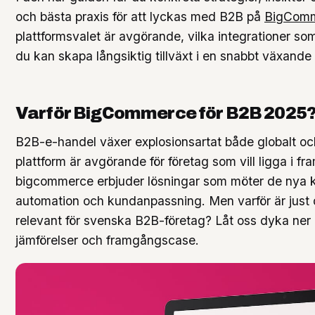
och bästa praxis för att lyckas med B2B på
BigCom
plattformsvalet är avgörande, vilka integrationer som
du kan skapa långsiktig tillväxt i en snabbt växand
Varför BigCommerce för B2B 2025
B2B-e-handel växer explosionsartat både globalt och 
plattform är avgörande för företag som vill ligga i 
bigcommerce erbjuder lösningar som möter de nya kr
automation och kundanpassning. Men varför är just d
relevant för svenska B2B-företag? Låt oss dyka ner 
jämförelser och framgångscase.