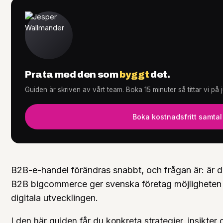
Tjänster
+
Prata med den som
byggt
det.
Guiden är skriven av vårt team. Boka 15 minuter så tittar vi på 
Knowledge Hub
+
Boka kostnadsfritt samtal
B2B-e-handel förändras snabbt, och frågan är: är d
B2B bigcommerce ger svenska företag möjligheten at
digitala utvecklingen.
I den här guiden får du konkreta strategier, insikte