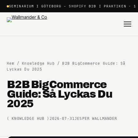
Hoppa
SEMINARIUM I GÖTEBORG – SHOPIFY B2B I PRAKTIKEN · 1
till
innehåll
Hem
/
Knowledge Hub
/ B2B BigCommerce Guide: Så
Lyckas Du 2025
B2B BigCommerce
Shopify
Guide: Så Lyckas Du
+
2025
Plattformar
+
(
KNOWLEDGE HUB
)
2026-07-31
JESPER WALLMANDER